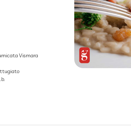
fumicata Vismara
ttugiato
.b.