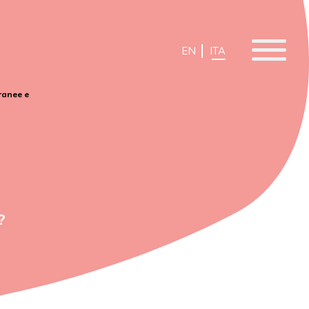
EN
ITA
ranee e
?