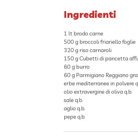
Ingredienti
1 lt brodo carne
500 g broccoli friariello foglie
320 g riso carnaroli
150 g Cubetti di pancetta af
60 g burro
60 g Parmigiano Reggiano gra
erbe mediterranee in polvere q
olio extravergine di oliva q.b.
sale q.b.
aglio q.b.
pepe q.b.