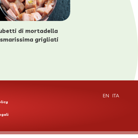
ubetti di mortadella
ismarissima grigliati
EN
ITA
licy
egali