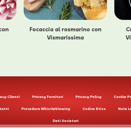
 con
Focaccia al rosmarino con
C
Vismarissima
V
acy Clienti
Privacy Fornitori
Privacy Policy
Cookie Po
tatti
Procedura Whistleblowing
Codice Etico
Note L
Dati Societari