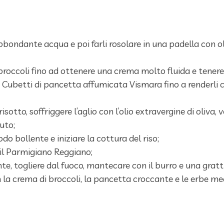
n abbondante acqua e poi farli rosolare in una padella con ol
broccoli fino ad ottenere una crema molto fluida e tenere
i Cubetti di pancetta affumicata Vismara fino a renderli cr
sotto, soffriggere l’aglio con l’olio extravergine di oliva, v
uto;
odo bollente e iniziare la cottura del riso;
il Parmigiano Reggiano;
nte, togliere dal fuoco, mantecare con il burro e una gratt
n la crema di broccoli, la pancetta croccante e le erbe me