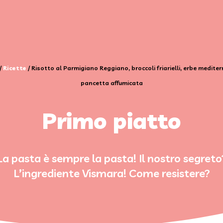
/
Ricette
/
Risotto al Parmigiano Reggiano, broccoli friarielli, erbe mediter
pancetta affumicata
Primo piatto
La pasta è sempre la pasta! Il nostro segreto
L’ingrediente Vismara! Come resistere?