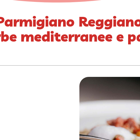
 Parmigiano Reggiano
 erbe mediterranee e 
a