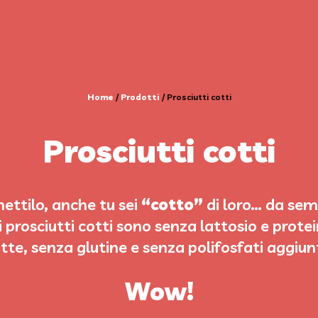
Home
/
Prodotti
/
Prosciutti cotti
Prosciutti cotti
ttilo, anche tu sei
“cotto”
di loro… da semp
i prosciutti cotti sono senza lattosio e protei
atte, senza glutine e senza polifosfati aggiunt
Wow!