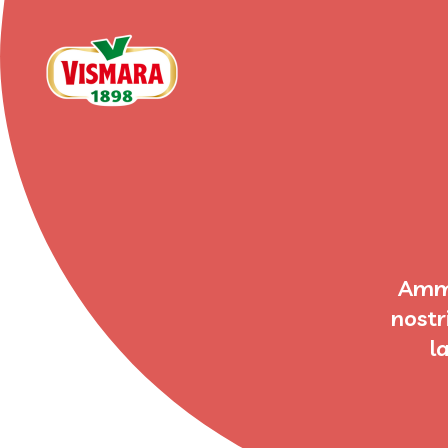
Amme
nostr
l