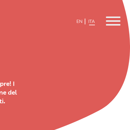
EN
ITA
re! I
ne del
i.