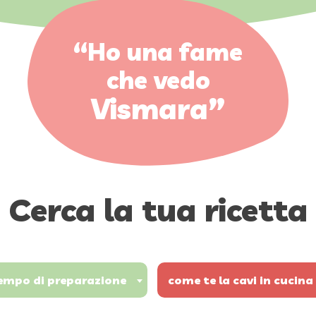
“Ho una fame
che vedo
Vismara”
Cerca la tua ricetta
empo di preparazione
come te la cavi in cucina