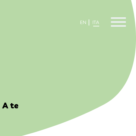
EN
ITA
. A te