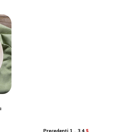
a
Precedenti
1
…
3
4
5