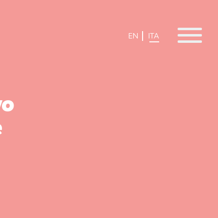
EN
ITA
vo
e