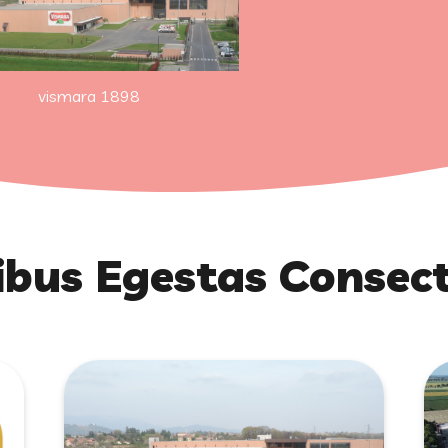
vismara 1898
bus Egestas Consec